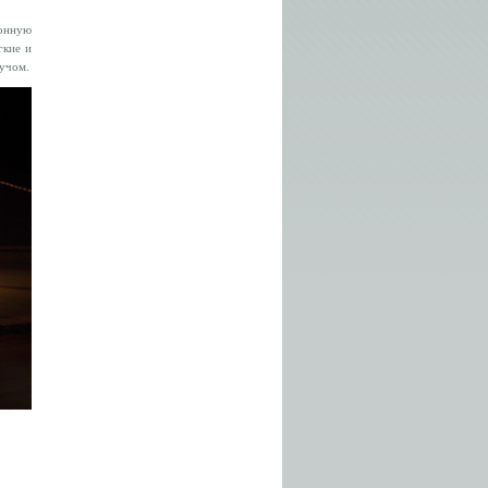
ионную
гкие и
учом.