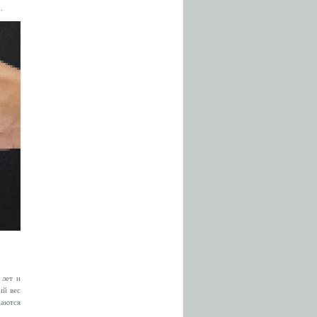
.
 лет и
ий вес
аются