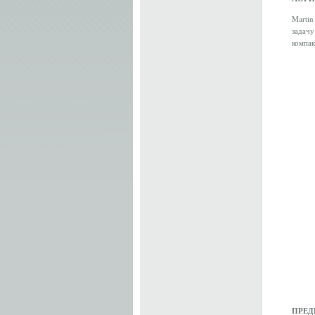
Marti
задачу
компак
ПРЕД