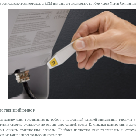
 воспользоваться протоколом RDM или запрограммировать прибор через Martin Companion
ТСТВЕННЫЙ ВЫБОР
я конструкция, рассчитанная на работу в постоянной уличной инсталляции, гарантия 5
тствие строгим стандартам по охране окружающей среды. Компактная конструкция и легк
ляет снизить транспортные расходы. Приборы полностью ремонтопригодны и отгруж
у в картонной перерабатываемой упаковке.