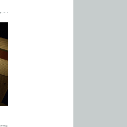
туры в
всегда