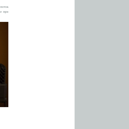
 поток
ие при