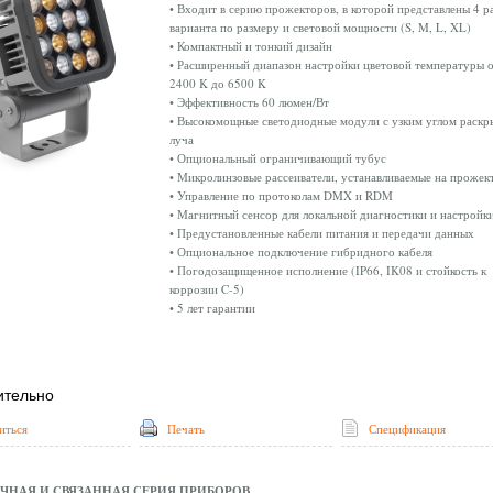
• Входит в серию прожекторов, в которой представлены 4 р
варианта по размеру и световой мощности (S, M, L, XL)
• Компактный и тонкий дизайн
• Расширенный диапазон настройки цветовой температуры 
2400 K до 6500 K
• Эффективность 60 люмен/Вт
• Высокомощные светодиодные модули с узким углом раскр
луча
• Опциональный ограничивающий тубус
• Микролинзовые рассеиватели, устанавливаемые на прожек
• Управление по протоколам DMX и RDM
• Магнитный сенсор для локальной диагностики и настройк
• Предустановленные кабели питания и передачи данных
• Опциональное подключение гибридного кабеля
• Погодозащищенное исполнение (IP66, IK08 и стойкость к
коррозии C-5)
• 5 лет гарантии
ительно
иться
Печать
Спецификация
ЧНАЯ И СВЯЗАННАЯ СЕРИЯ ПРИБОРОВ