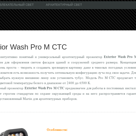
ВЛЕКАТЕЛЬНЫЙ СВЕТ
АРХИТЕКТУРНЫЙ СВЕТ
rior Wash Pro M CTC
 интуитивно понятный и универсальный архитектурный прожектор
Exterior Wash Pro
ен для оформления светом фасадов зданий и сооружений среднего размера. Концепция
ень проста – творить и создавать зрелищную картинку даже в тяжелых погодных условия
ьзователя есть возможность получить оптимальную конфигурацию луча под свои задачи. Дл
выбрать нужную внешнюю линзу или установить тубус. Модель Pro M CTC предлагает 
цветовой температуры белого в диапазоне от 2400 до 6500 К.
рный прожектор
Exterior Wash Pro M CTC
предназначен для работы в постоянных инсталл
т строгим стандартам по охране окружающей среды и на него распространяется гаран
, установленный Martin для архитектурных приборов.
Особенности: