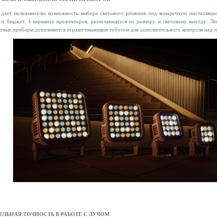
n дает пользователю возможность выбора светового решения под конкретную инсталляц
 и бюджет. 4 варианта прожекторов, различающихся по размеру и световому выходу. Ле
тные приборы дополняются ограничивающим тубусом для дополнительного контроля над л
ЕЛЬНАЯ ТОЧНОСТЬ В РАБОТЕ С ЛУЧОМ