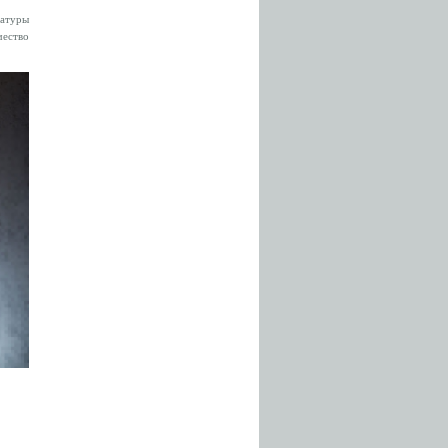
ратуры
чество