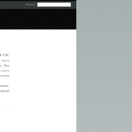
ПОИСК
 M CTC
 этого
х. При
я этого
точную
яциях.
тийный