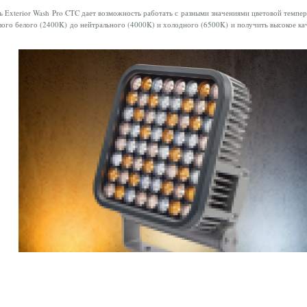
 Exterior Wash Pro CTC дает возможность работать с разными значениями цветовой темпе
лого белого (2400K) до нейтрального (4000K) и холодного (6500K) и получить высокое ка