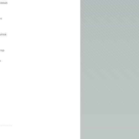
азных
от
ытия
тор
и