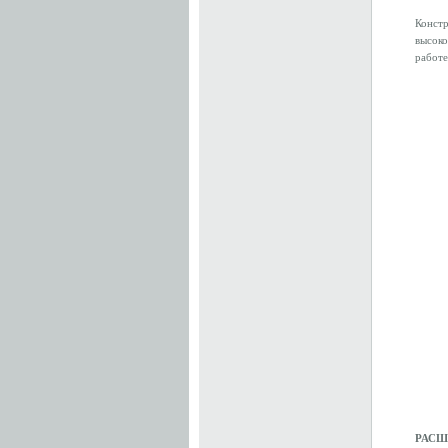
Конст
высоко
работе
РАСШ