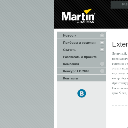
РАЗ
Новости
Exte
Приборы и решения
Скачать
Логичный,
Рассказать о проекте
предназнач
решения оч
Компания
этом у пол
Конкурс LD 2016
ему надо 
настройку 
Контакты
Архитекту
Он отвечае
срок 5 лет