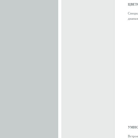
ЦВЕТ
Специ
диапаз
УМНО
Встрое