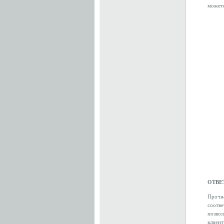
можете
ОТВЕ
Прочна
соотве
позво
клиент