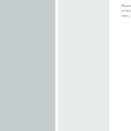
Модель
от теп
света.