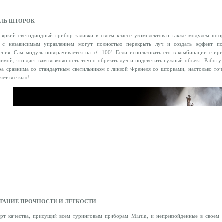
ЛЬ ШТОРОК
 яркий светодиодный прибор заливки в своем классе укомплектован также модулем што
я с независимым управлением могут полностью перекрыть луч и создать эффект по
ения. Сам модуль поворачивается на +/- 100°. Если использовать его в комбинации с ир
гмой, это даст вам возможность точно обрезать луч и подсветить нужный объект. Работу
а сравнима со стандартным светильником с линзой Френеля со шторками, настолько то
яет все кью!
ТАНИЕ ПРОЧНОСТИ И ЛЕГКОСТИ
рт качества, присущий всем туринговым приборам Martin, и непревзойденные в своем 