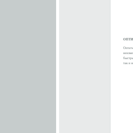
ОПТИ
Оптиче
неизме
быстры
так и 