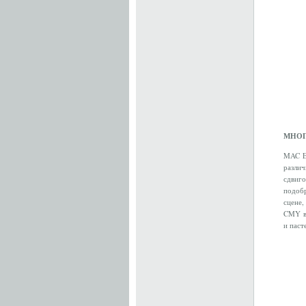
МНОГ
MAC En
различ
сдвиго
подоб
сцене
CMY вы
и паст