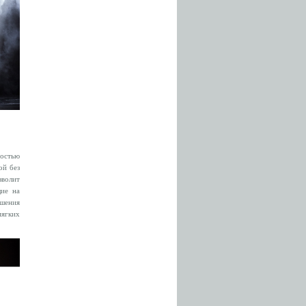
ностью
ой без
зволит
щие на
ешения
мягких