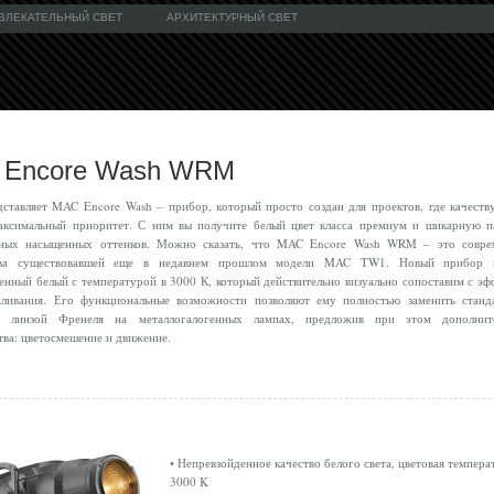
ВЛЕКАТЕЛЬНЫЙ СВЕТ
АРХИТЕКТУРНЫЙ СВЕТ
 Encore Wash WRM
дставляет MAC Encore Wash – прибор, который просто создан для проектов, где качеству
максимальный приоритет. С ним вы получите белый цвет класса премиум и шикарную п
зных насыщенных оттенков. Можно сказать, что MAC Encore Wash WRM – это совре
тива существовавшей еще в недавнем прошлом модели MAC TW1. Новый прибор 
енный белый с температурой в 3000 К, который действительно визуально сопоставим с эф
аливания. Его функциональные возможности позволяют ему полностью заменить станд
 линзой Френеля на металлогалогенных лампах, предложив при этом дополнит
ва: цветосмешение и движение.
• Непревзойденное качество белого света, цветовая темпера
3000 K