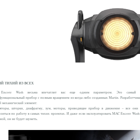
Й ТИХИЙ ИЗ ВСЕХ
Encore Wash весьма впечатлит вас еще одним параметром. Это самый 
ункциональный прибор с полным вращением из когда-либо созданных Martin. Разработчик
 механический элемент:
ляторы, шторки, диафрагму, зум, моторы, приводящие прибор в движение – все они
оиться по работу в самых тихих проектах. И даже если эксплуатировать MAC Encore Wa
ной, он не будет шуметь.