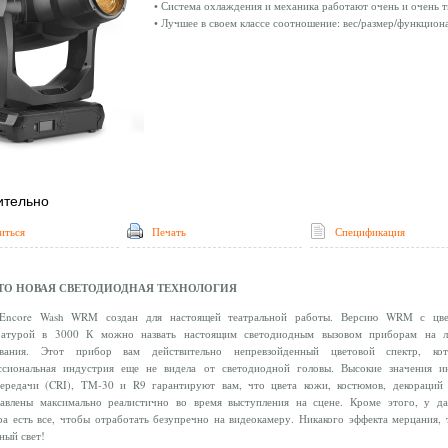
• Система охлаждения и механика работают очень и очень 
• Лучшее в своем классе соотношение: вес/размер/функцион
ительно
иться
Печать
Спецификация
ЭТО НОВАЯ СВЕТОДИОДНАЯ ТЕХНОЛОГИЯ
ncore Wash WRM создан для настоящей театральной работы. Версию WRM с цве
ратурой в 3000 К можно назвать настоящим светодиодным вызовом приборам на л
ивания. Этот прибор вам действительно непревзойденный цветовой спектр, кот
ссиональная индустрия еще не видела от светодиодной головы. Высокие значения и
передачи (CRI), TM-30 и R9 гарантируют вам, что цвета кожи, костюмов, декораций
тавлены максимально реалистично во время выступления на сцене. Кроме этого, у д
а есть все, чтобы отработать безупречно на видеокамеру. Никакого эффекта мерцания, 
ный свет!