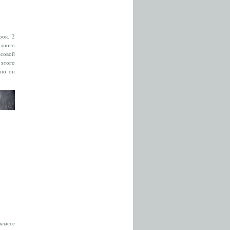
рок. 2
лного
исовой
 этого
чно он
классе