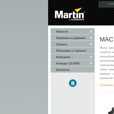
РАЗ
Новости
MAC
Приборы и решения
Скачать
Martin пре
Рассказать о проекте
отдается 
разнообра
Компания
альтерна
Конкурс LD 2016
непревзойд
лампы нак
Контакты
решения с
преимущест
Подробнее