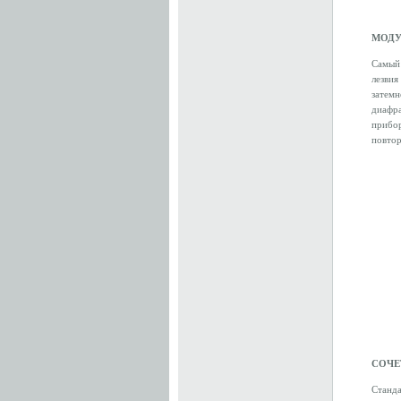
МОДУ
Самый
лезви
затемн
диафра
прибор
повтор
СОЧЕ
Станда