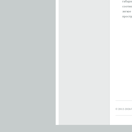
габари
соотно
легкое
простр
© 2012-2026