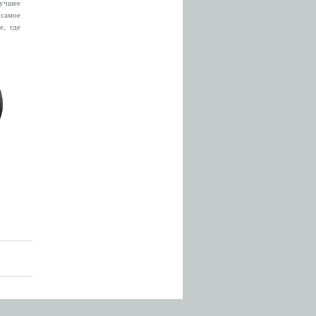
лучшее
 самое
е, где