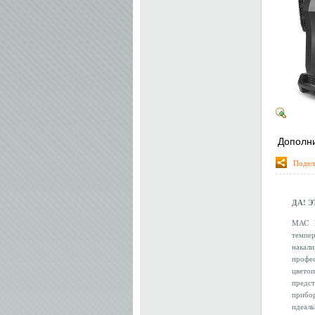
Дополн
Подел
ДА! 
MAC E
темпе
накал
профе
цвето
предс
прибор
идеаль