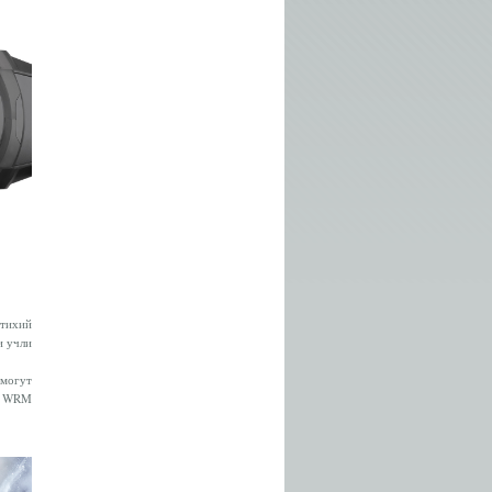
тихий
и учли
 могут
sh WRM