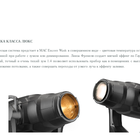
КА КЛАССА ЛЮКС
ская система предстает в MAC Encore Wash в совершенном виде – цветовая температура ос
нной при работе с зумом или диммировании. Линза Френеля создает мягкий эффект по Гау
й, точный и очень тихий зум 1:4 позволяет использовать прибор как в помещениях с выс
низкими потолками, а также совершать переходы от узкого луча к эффекту заливки.