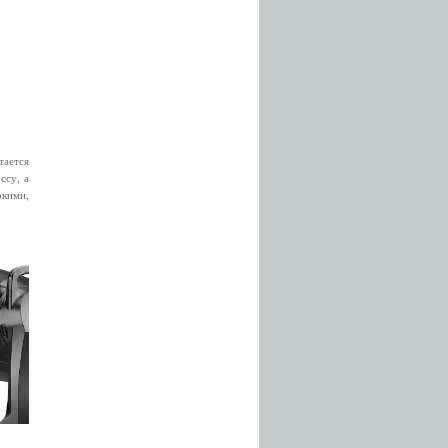
тается
ссу, а
окими,