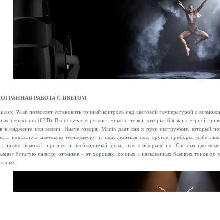
ОГРАННАЯ РАБОТА С ЦВЕТОМ
core Wash позволяет установить точный контроль над цветовой температурой с возмож
ных переходов (CTB). Вы получаете реалистичные оттенки, которые близки к черной крив
в к мадженте или зелени. Иначе говоря, Martin дает вам в руки инструмент, который по
рать идеальную цветовую температуру и подстроиться под другие приборы, работаю
, а также поможет привнести необходимый драматизм в оформление. Система цветосм
дает богатую палитру оттенков – от хороших, сочных и насыщенных базовых тонов до 
ельных.