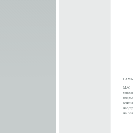
САМЫ
MAC 
многоф
каждый
венти
подстр
по пол