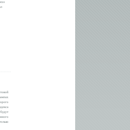
тихо
ал
товой
ампах
орого
ндекса
 будут
анного
только