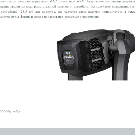
ты – таким предстает перед нами MAC Encore Wash WRM. Аккуратное исполнение выдает 
шение люмен на килограмм в данной категории устройств. Вы получаете совершенное и
 устройство (28,5 кг) для проектов, где качество света является приоритетом, а такж
анство фуры, фермы и склада попадает под серьезные ограничения.
 ООО Мартин Рус