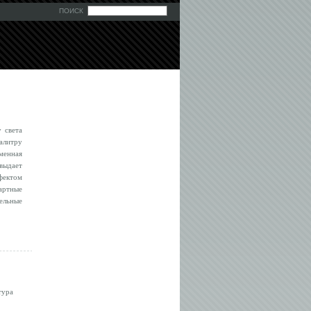
ПОИСК
 света
алитру
менная
выдает
фектом
артные
ельные
тура