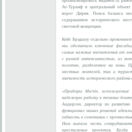
проанализировать видимость район
Ат-Тураиф в центральный объект
ворот Дирия. Поиск баланса м
содержанием исторического мес
световой концепции.
Кейт Брэдшоу отдельно прокоммен
мы обозначили ключевые фасады
самые важные впечатления от лок
с разной интенсивностью, из ко
полотно, разделенное на зоны. 
местных жителей, так и турист
значимость исторического района
«Приборы Martin, используемые
надежную работу в течение длите
Андерсен, директор по развитию M
функционал наших решений идеаль
гибкость в сочетании с прочность
Нам выпала честь сотрудничать
престижных проектов. Когда 