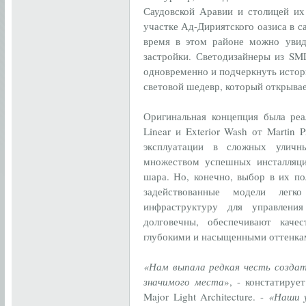
Саудовской Аравии и столицей их
участке Ад-Дириятского оазиса в 
время в этом районе можно увид
застройки. Светодизайнеры из SM
одновременно и подчеркнуть истор
световой шедевр, который открывае
Оригинальная концепция была реал
Linear и Exterior Wash от Martin 
эксплуатации в сложных уличн
множеством успешных инсталляци
шара. Но, конечно, выбор в их по
задействованные модели легк
инфраструктуру для управлени
долговечны, обеспечивают каче
глубокими и насыщенными оттенка
«Нам выпала редкая честь создат
значимого места
», - констатируе
Major Light Architecture. -
«Наши у