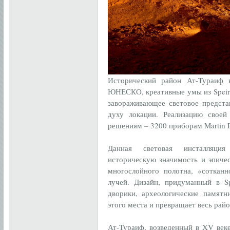
Исторический район Ат-Тураиф 
ЮНЕСКО, креативные умы из Speirs 
завораживающее световое предста
духу локации. Реализацию свое
решениям – 3200 приборам Martin Pr
Данная световая инсталляция
историческую значимость и эпичес
многослойного полотна, «сотканн
лучей. Дизайн, придуманный в Spe
дворики, археологические памятн
этого места и превращает весь рай
Ат-Тураиф, возведенный в XV веке